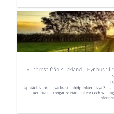
Rundresa från Auckland – Hyr husbil
15
Upptäck Nordöns vackraste höjdpunkter i Nya Zeela
Rotorua till Tongariro National Park och Welling
oförglö