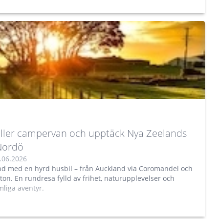
 eller campervan och upptäck Nya Zeelands
Nordö
.06.2026
nd med en hyrd husbil – från Auckland via Coromandel och
ton. En rundresa fylld av frihet, naturupplevelser och
mliga äventyr.