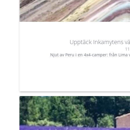
Upptäck Inkamytens vä
11
Njut av Peru i en 4x4-camper: från Lima v