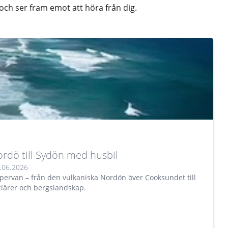
n och ser fram emot att höra från dig.
rdö till Sydön med husbil
.06.2026
ervan – från den vulkaniska Nordön över Cooksundet till
ciärer och bergslandskap.