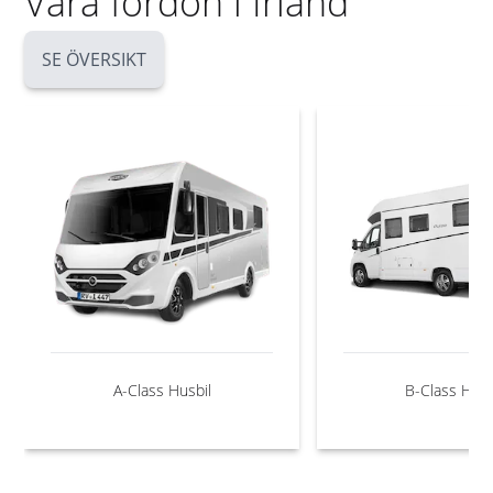
Våra fordon i Irland
SE ÖVERSIKT
A-Class Husbil
B-Class Husb