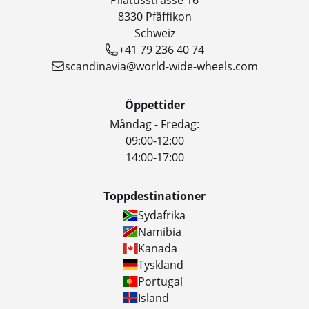
Pilatusstrasse 16
8330 Pfäffikon
Schweiz
+41 79 236 40 74
scandinavia@world-wide-wheels.com
Öppettider
Måndag - Fredag:
09:00-12:00
14:00-17:00
Toppdestinationer
Sydafrika
Namibia
Kanada
Tyskland
Portugal
Island