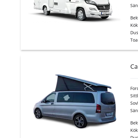
Sän
Bek
Kök
Du
Toa
Ca
For
Sit
Sov
Sän
Bek
Kök
Du