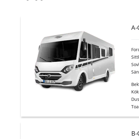
A-
For
Sit
Sov
Sän
Bek
Kök
Du
Toa
B-