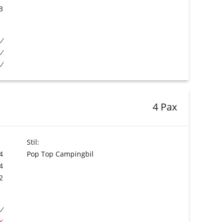
3
4 Pax
Stil:
4
Pop Top Campingbil
4
2