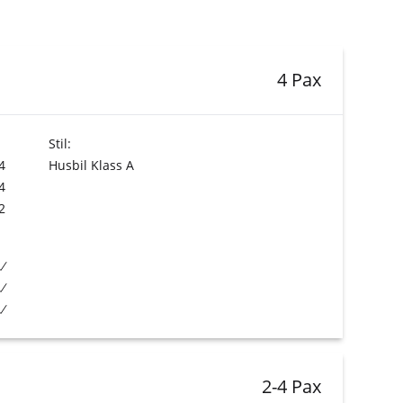
4 Pax
Stil:
4
Husbil Klass A
4
2
2-4 Pax