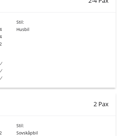
2-4 Pax
Stil:
4
Husbil
4
2
2 Pax
Stil:
2
Sovskåpbil