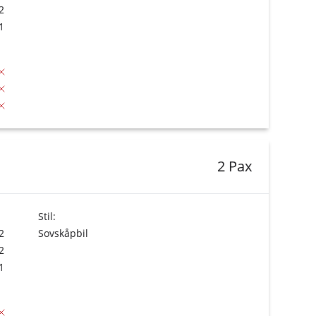
2
1
2 Pax
Stil:
2
Sovskåpbil
2
1