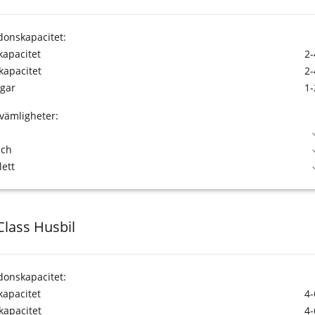
donskapacitet:
tkapacitet
2-
kapacitet
2-
gar
1-
vämligheter:
sch
lett
Class Husbil
donskapacitet:
tkapacitet
4-
kapacitet
4-