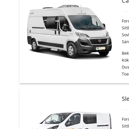
Ca
For
Sit
Sov
Sän
Bek
Kök
Du
Toa
Sl
For
Sit