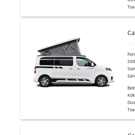
Toa
Ca
For
Sit
Sov
Sän
Bek
Kök
Du
Toa