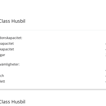
Class Husbil
donskapacitet:
tkapacitet
kapacitet
gar
vämligheter:
sch
lett
Class Husbil