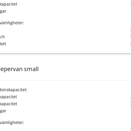
kapacitet
gar
vämligheter:
sch
lett
eepervan small
donskapacitet:
tkapacitet
kapacitet
gar
vämligheter: