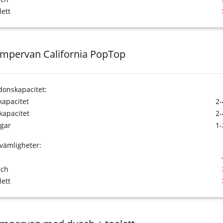
lett
mpervan California PopTop
donskapacitet:
tkapacitet
2-
kapacitet
2-
gar
1-
vämligheter:
sch
lett