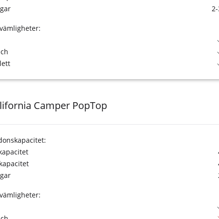
gar
2-
vämligheter:
sch
lett
lifornia Camper PopTop
donskapacitet:
tkapacitet
kapacitet
gar
vämligheter:
sch