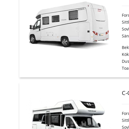
For
Sit
Sov
Sän
Bek
Kök
Du
Toa
C-
For
Sit
Sov