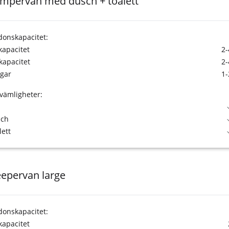
mpervan med dusch + toalett
donskapacitet:
tkapacitet
2-
kapacitet
2-
gar
1-
vämligheter:
sch
lett
eepervan large
donskapacitet:
tkapacitet