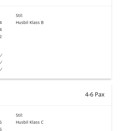
Stil:
4
Husbil Klass B
4
2
4-6 Pax
Stil:
6
Husbil Klass C
6