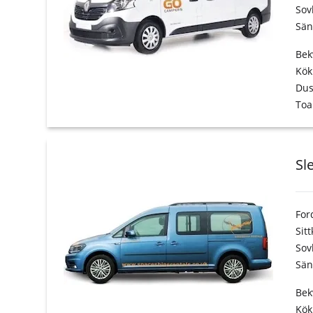
Sov
Sän
Bek
Kök
Du
Toa
Sl
For
Sit
Sov
Sän
Bek
Kök