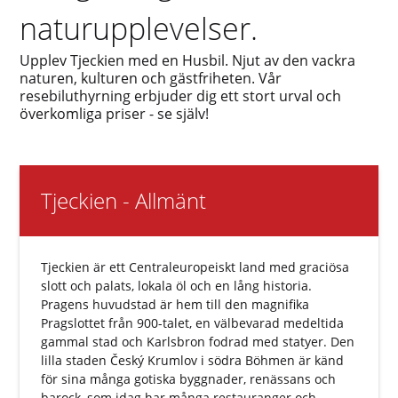
naturupplevelser.
Upplev Tjeckien med en Husbil. Njut av den vackra
naturen, kulturen och gästfriheten. Vår
resebiluthyrning erbjuder dig ett stort urval och
överkomliga priser - se själv!
Tjeckien - Allmänt
Tjeckien är ett Centraleuropeiskt land med graciösa
slott och palats, lokala öl och en lång historia.
Pragens huvudstad är hem till den magnifika
Pragslottet från 900-talet, en välbevarad medeltida
gammal stad och Karlsbron fodrad med statyer. Den
lilla staden Český Krumlov i södra Böhmen är känd
för sina många gotiska byggnader, renässans och
barock, som idag har många restauranger och