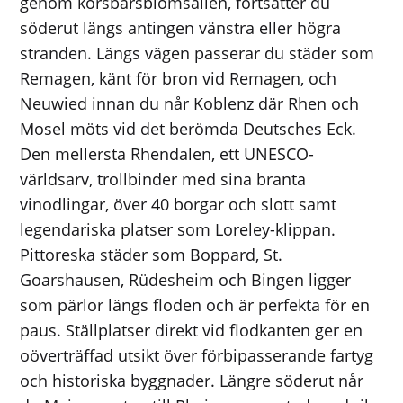
genom körsbärsblomsallén, fortsätter du
söderut längs antingen vänstra eller högra
stranden. Längs vägen passerar du städer som
Remagen, känt för bron vid Remagen, och
Neuwied innan du når Koblenz där Rhen och
Mosel möts vid det berömda Deutsches Eck.
Den mellersta Rhendalen, ett UNESCO-
världsarv, trollbinder med sina branta
vinodlingar, över 40 borgar och slott samt
legendariska platser som Loreley-klippan.
Pittoreska städer som Boppard, St.
Goarshausen, Rüdesheim och Bingen ligger
som pärlor längs floden och är perfekta för en
paus. Ställplatser direkt vid flodkanten ger en
oöverträffad utsikt över förbipasserande fartyg
och historiska byggnader. Längre söderut når