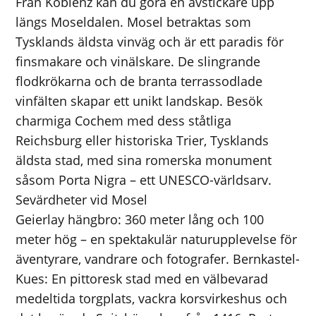
Från Koblenz kan du göra en avstickare upp
längs Moseldalen. Mosel betraktas som
Tysklands äldsta vinväg och är ett paradis för
finsmakare och vinälskare. De slingrande
flodkrökarna och de branta terrassodlade
vinfälten skapar ett unikt landskap. Besök
charmiga Cochem med dess ståtliga
Reichsburg eller historiska Trier, Tysklands
äldsta stad, med sina romerska monument
såsom Porta Nigra – ett UNESCO-världsarv.
Sevärdheter vid Mosel
Geierlay hängbro: 360 meter lång och 100
meter hög – en spektakulär naturupplevelse för
äventyrare, vandrare och fotografer. Bernkastel-
Kues: En pittoresk stad med en välbevarad
medeltida torgplats, vackra korsvirkeshus och