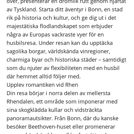
över, presenterar en drömlik rutt genom hjärtat
av Tyskland. Starta ditt äventyr i Bonn, en stad
rik på historia och kultur, och ge dig ut i det
majestätiska flodlandskapet som erbjuder
några av Europas vackraste vyer för en
husbilsresa. Under resan kan du upptäcka
sagolika borgar, världskända vinregioner,
charmiga byar och historiska städer – samtidigt
som du njuter av flexibiliteten med en husbil
där hemmet alltid följer med.
Upplev romantiken vid Rhen
Din resa börjar i norra delen av mellersta
Rhendalen, ett område som imponerar med
sina skogklädda kullar och vidsträckta
panoramautsikter. Från Bonn, där du kanske
besöker Beethoven-huset eller promenerar