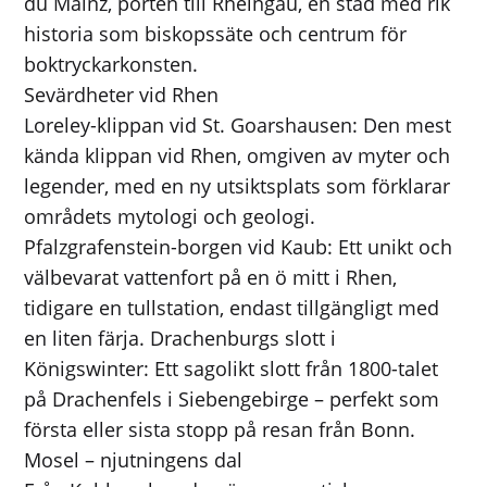
du Mainz, porten till Rheingau, en stad med rik
historia som biskopssäte och centrum för
boktryckarkonsten.
Sevärdheter vid Rhen
Loreley-klippan vid St. Goarshausen: Den mest
kända klippan vid Rhen, omgiven av myter och
legender, med en ny utsiktsplats som förklarar
områdets mytologi och geologi.
Pfalzgrafenstein-borgen vid Kaub: Ett unikt och
välbevarat vattenfort på en ö mitt i Rhen,
tidigare en tullstation, endast tillgängligt med
en liten färja. Drachenburgs slott i
Königswinter: Ett sagolikt slott från 1800-talet
på Drachenfels i Siebengebirge – perfekt som
första eller sista stopp på resan från Bonn.
Mosel – njutningens dal