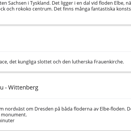
en Sachsen i Tyskland. Det ligger i en dal vid floden Elbe, 
ock och rokoko centrum. Det finns många fantastiska konst
e, det kungliga slottet och den lutherska Frauenkirche.
u - Wittenberg
km nordväst om Dresden på båda floderna av Elbe-floden. De
00 monument.
minuter