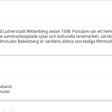
llad Lutherstadt Wittenberg sedan 1938. Potsdam var ett he
rie sammankopplade sjöar och kulturella landmärken, särskil
Filmstudio Babelsberg är världens äldsta storskaliga filmstud
keland.
inuter