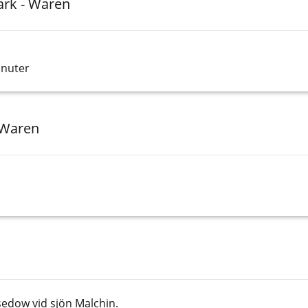
ark - Waren
inuter
 Waren
sedow vid sjön Malchin.