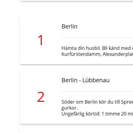
Berlin
1
Hämta din husbil. Bli känd med 
Kurfürstendamm, Alexanderplatz
Berlin - Lübbenau
2
Söder om Berlin kör du till Spr
gurkor.
Ungefärlig körtid: 1 timme 20 m