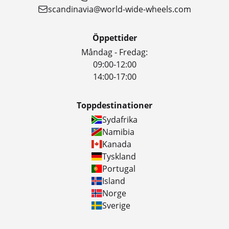
scandinavia@world-wide-wheels.com
Öppettider
Måndag - Fredag:
09:00-12:00
14:00-17:00
Toppdestinationer
Sydafrika
Namibia
Kanada
Tyskland
Portugal
Island
Norge
Sverige