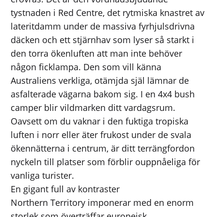
tystnaden i Red Centre, det rytmiska knastret av
lateritdamm under de massiva fyrhjulsdrivna
däcken och ett stjärnhav som lyser så starkt i
den torra ökenluften att man inte behöver
någon ficklampa. Den som vill känna
Australiens verkliga, otämjda själ lämnar de
asfalterade vägarna bakom sig. I en 4x4 bush
camper blir vildmarken ditt vardagsrum.
Oavsett om du vaknar i den fuktiga tropiska
luften i norr eller äter frukost under de svala
ökennätterna i centrum, är ditt terrängfordon
nyckeln till platser som förblir ouppnåeliga för
vanliga turister.
En gigant full av kontraster
Northern Territory imponerar med en enorm
storlek som överträffar europeisk