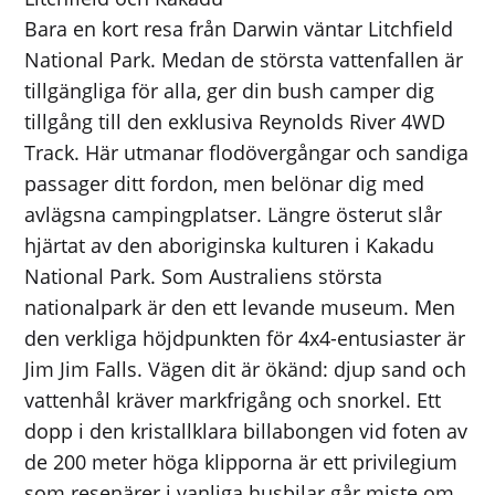
Bara en kort resa från Darwin väntar Litchfield
National Park. Medan de största vattenfallen är
tillgängliga för alla, ger din bush camper dig
tillgång till den exklusiva Reynolds River 4WD
Track. Här utmanar flodövergångar och sandiga
passager ditt fordon, men belönar dig med
avlägsna campingplatser. Längre österut slår
hjärtat av den aboriginska kulturen i Kakadu
National Park. Som Australiens största
nationalpark är den ett levande museum. Men
den verkliga höjdpunkten för 4x4-entusiaster är
Jim Jim Falls. Vägen dit är ökänd: djup sand och
vattenhål kräver markfrigång och snorkel. Ett
dopp i den kristallklara billabongen vid foten av
de 200 meter höga klipporna är ett privilegium
som resenärer i vanliga husbilar går miste om.