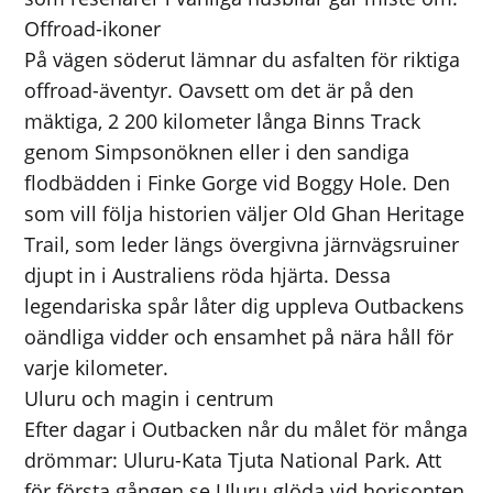
Offroad-ikoner
På vägen söderut lämnar du asfalten för riktiga
offroad-äventyr. Oavsett om det är på den
mäktiga, 2 200 kilometer långa Binns Track
genom Simpsonöknen eller i den sandiga
flodbädden i Finke Gorge vid Boggy Hole. Den
som vill följa historien väljer Old Ghan Heritage
Trail, som leder längs övergivna järnvägsruiner
djupt in i Australiens röda hjärta. Dessa
legendariska spår låter dig uppleva Outbackens
oändliga vidder och ensamhet på nära håll för
varje kilometer.
Uluru och magin i centrum
Efter dagar i Outbacken når du målet för många
drömmar: Uluru-Kata Tjuta National Park. Att
för första gången se Uluru glöda vid horisonten