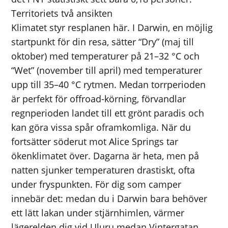
Territoriets två ansikten
Klimatet styr resplanen här. I Darwin, en möjlig
startpunkt för din resa, sätter “Dry” (maj till
oktober) med temperaturer på 21–32 °C och
“Wet” (november till april) med temperaturer
upp till 35–40 °C rytmen. Medan torrperioden
är perfekt för offroad-körning, förvandlar
regnperioden landet till ett grönt paradis och
kan göra vissa spår oframkomliga. När du
fortsätter söderut mot Alice Springs tar
ökenklimatet över. Dagarna är heta, men på
natten sjunker temperaturen drastiskt, ofta
under fryspunkten. För dig som camper
innebär det: medan du i Darwin bara behöver
ett lätt lakan under stjärnhimlen, värmer
lägerelden dig vid Uluru medan Vintergatan