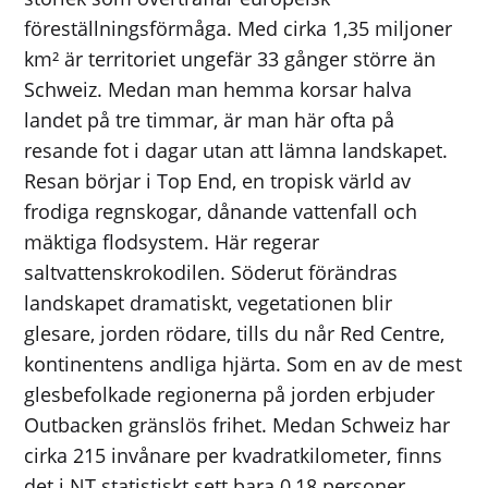
föreställningsförmåga. Med cirka 1,35 miljoner
km² är territoriet ungefär 33 gånger större än
Schweiz. Medan man hemma korsar halva
landet på tre timmar, är man här ofta på
resande fot i dagar utan att lämna landskapet.
Resan börjar i Top End, en tropisk värld av
frodiga regnskogar, dånande vattenfall och
mäktiga flodsystem. Här regerar
saltvattenskrokodilen. Söderut förändras
landskapet dramatiskt, vegetationen blir
glesare, jorden rödare, tills du når Red Centre,
kontinentens andliga hjärta. Som en av de mest
glesbefolkade regionerna på jorden erbjuder
Outbacken gränslös frihet. Medan Schweiz har
cirka 215 invånare per kvadratkilometer, finns
det i NT statistiskt sett bara 0,18 personer.