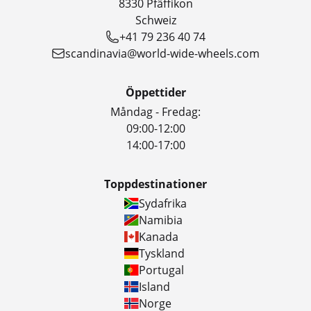
8330 Pfäffikon
Schweiz
+41 79 236 40 74
scandinavia@world-wide-wheels.com
Öppettider
Måndag - Fredag:
09:00-12:00
14:00-17:00
Toppdestinationer
Sydafrika
Namibia
Kanada
Tyskland
Portugal
Island
Norge