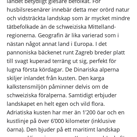
landet betydligt glesare befolkat. För
husbilsresenärer innebär detta mer orörd natur
och vidsträckta landskap som är mycket mindre
tätbefolkade än de schweiziska Mittelland-
regionerna. Geografin är lika varierad som i
nästan något annat land i Europa. I det
pannoniska bäckenet runt Zagreb breder platt
till svagt kuperad terräng ut sig, perfekt för
lugna första kördagar. De Dinariska alperna
skiljer inlandet från kusten. Den karga
kalkstensmiljön påminner delvis om de
schweiziska föralperna. Samtidigt erbjuder
landskapet en helt egen och vild flora.
Adriatiska kusten har mer än 1’200 öar och en
kustlinje på över 6’000 kilometer (inklusive
öarna). Den bjuder på ett maritimt landskap