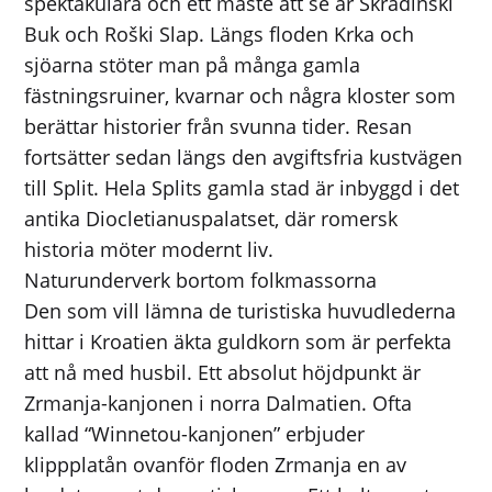
spektakulära och ett måste att se är Skradinski
Buk och Roški Slap. Längs floden Krka och
sjöarna stöter man på många gamla
fästningsruiner, kvarnar och några kloster som
berättar historier från svunna tider. Resan
fortsätter sedan längs den avgiftsfria kustvägen
till Split. Hela Splits gamla stad är inbyggd i det
antika Diocletianuspalatset, där romersk
historia möter modernt liv.
Naturunderverk bortom folkmassorna
Den som vill lämna de turistiska huvudlederna
hittar i Kroatien äkta guldkorn som är perfekta
att nå med husbil. Ett absolut höjdpunkt är
Zrmanja-kanjonen i norra Dalmatien. Ofta
kallad “Winnetou-kanjonen” erbjuder
klippplatån ovanför floden Zrmanja en av