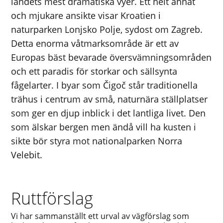
landets mest dramatiska vyer. Ett helt annat
och mjukare ansikte visar Kroatien i
naturparken Lonjsko Polje, sydost om Zagreb.
Detta enorma våtmarksområde är ett av
Europas bäst bevarade översvämningsområden
och ett paradis för storkar och sällsynta
fågelarter. I byar som Čigoč står traditionella
trähus i centrum av små, naturnära ställplatser
som ger en djup inblick i det lantliga livet. Den
som älskar bergen men ändå vill ha kusten i
sikte bör styra mot nationalparken Norra
Velebit.
Ruttförslag
Vi har sammanställt ett urval av vägförslag som