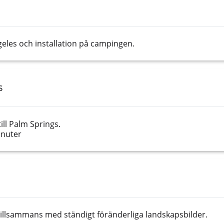
geles och installation på campingen.
s
ill Palm Springs.
inuter
a tillsammans med ständigt föränderliga landskapsbilder.