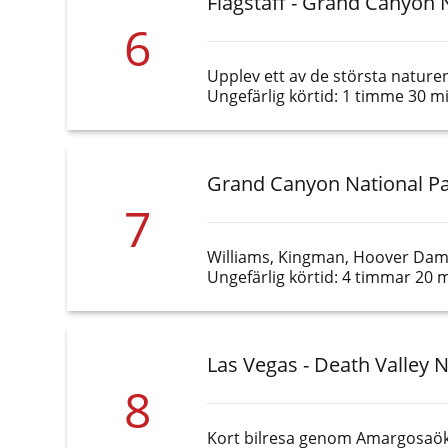
Flagstaff - Grand Canyon 
6
Upplev ett av de största natur
Ungefärlig körtid: 1 timme 30 m
Grand Canyon National Pa
7
Williams, Kingman, Hoover Dam ä
Ungefärlig körtid: 4 timmar 20 
Las Vegas - Death Valley 
8
Kort bilresa genom Amargosaökn