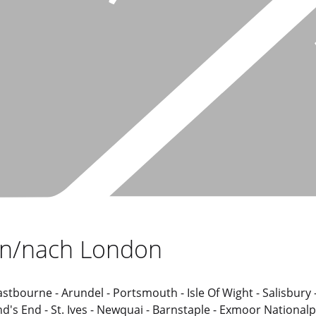
von/nach London
tbourne - Arundel - Portsmouth - Isle Of Wight - Salisbury -
nd's End - St. Ives - Newquai - Barnstaple - Exmoor Nationa