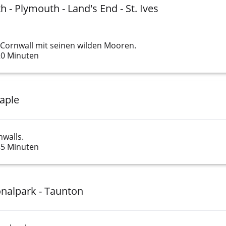
h - Plymouth - Land's End - St. Ives
Cornwall mit seinen wilden Mooren.
20 Minuten
taple
walls.
45 Minuten
onalpark - Taunton