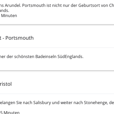
 Arundel. Portsmouth ist nicht nur der Geburtsort von Char
ands.
0 Minuten
t - Portsmouth
iner der schönsten Badeinseln SüdEnglands.
ristol
 gelangen Sie nach Salisbury und weiter nach Stonehenge, d
35 Minuten