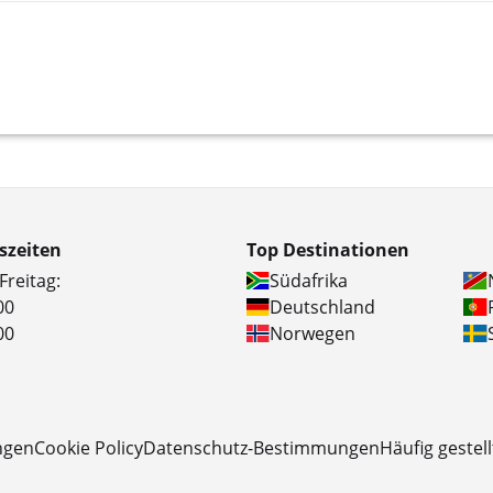
szeiten
Top Destinationen
Freitag:
Südafrika
00
Deutschland
00
Norwegen
ngen
Cookie Policy
Datenschutz-Bestimmungen
Häufig gestel