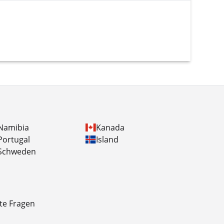
Namibia
Kanada
Portugal
Island
Schweden
lte Fragen