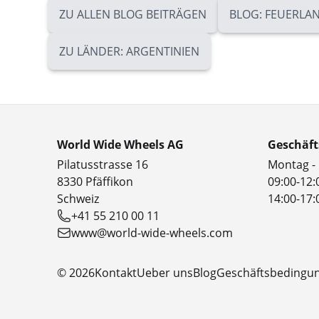
ZU ALLEN BLOG BEITRÄGEN
BLOG: FEUERLA
ZU LÄNDER: ARGENTINIEN
World Wide Wheels AG
Geschäft
Pilatusstrasse 16
Montag - 
8330 Pfäffikon
09:00-12:
Schweiz
14:00-17:
+41 55 210 00 11
www@world-wide-wheels.com
© 2026
Kontakt
Ueber uns
Blog
Geschäftsbedingu