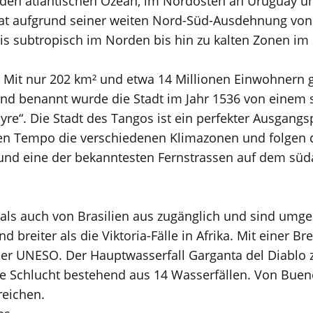
 den atlantischen Ozean, im Nordosten an Uruguay u
at aufgrund seiner weiten Nord-Süd-Ausdehnung von c
is subtropisch im Norden bis hin zu kalten Zonen i
. Mit nur 202 km² und etwa 14 Millionen Einwohnern g
d benannt wurde die Stadt im Jahr 1536 von einem s
ayre“. Die Stadt des Tangos ist ein perfekter Ausgan
nen Tempo die verschiedenen Klimazonen und folgen d
 und eine der bekanntesten Fernstrassen auf dem sü
 als auch von Brasilien aus zugänglich und sind umg
 breiter als die Viktoria-Fälle in Afrika. Mit einer B
r UNESO. Der Hauptwasserfall Garganta del Diablo zu
e Schlucht bestehend aus 14 Wasserfällen. Von Buenos
reichen.