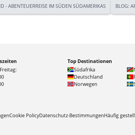
ND - ABENTEUERREISE IM SÜDEN SÜDAMERIKAS
BLOG: A
szeiten
Top Destinationen
Freitag:
Südafrika
00
Deutschland
00
Norwegen
ngen
Cookie Policy
Datenschutz-Bestimmungen
Häufig gestel