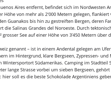
es
n Buenos Aires entfernt, befindet sich im Nordwesten
er Höhe von mehr als 2'000 Metern gelegen, flankier
 Guanakos bis hin zu gestreiften Bergen, deren Farbe 
rt die Salinas Grandes del Noroeste. Durch tektonis
km² grosser See auf einer Höhe von 3’450 Metern über
hweiz genannt – ist in einem Andental gelegen am Ufe
ern im Hintergrund, klare Bergseen, Zypressen- und
n Wintersportort Südamerikas. Camping im Stadtteil S
eter lange Strasse vorbei um sieben Bergseen, gehört 
: hier soll es die beste Schokolade Argentiniens gebe