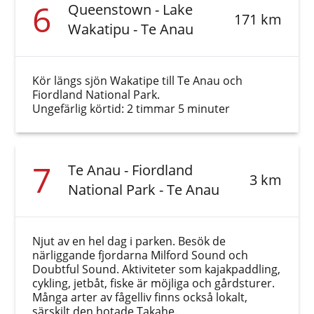
6
Queenstown - Lake
171 km
Wakatipu - Te Anau
Kör längs sjön Wakatipe till Te Anau och
Fiordland National Park.
Ungefärlig körtid: 2 timmar 5 minuter
7
Te Anau - Fiordland
3 km
National Park - Te Anau
Njut av en hel dag i parken. Besök de
närliggande fjordarna Milford Sound och
Doubtful Sound. Aktiviteter som kajakpaddling,
cykling, jetbåt, fiske är möjliga och gårdsturer.
Många arter av fågelliv finns också lokalt,
särskilt den hotade Takahe.