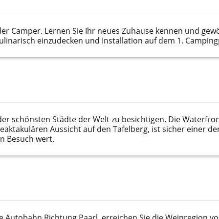
Camper. Lernen Sie Ihr neues Zuhause kennen und gewöhn
linarisch einzudecken und Installation auf dem 1. Campingp
 der schönsten Städte der Welt zu besichtigen. Die Waterfron
ktakulären Aussicht auf den Tafelberg, ist sicher einer de
in Besuch wert.
ie Autobahn Richtung Paarl, erreichen Sie die Weinregion v