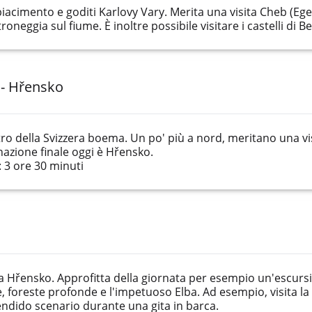
piacimento e goditi Karlovy Vary. Merita una visita Cheb (Ege
oneggia sul fiume. È inoltre possibile visitare i castelli di B
 - Hřensko
tro della Svizzera boema. Un po' più a nord, meritano una vis
inazione finale oggi è Hřensko.
 3 ore 30 minuti
 a Hřensko. Approfitta della giornata per esempio un'escurs
, foreste profonde e l'impetuoso Elba. Ad esempio, visita la
lendido scenario durante una gita in barca.