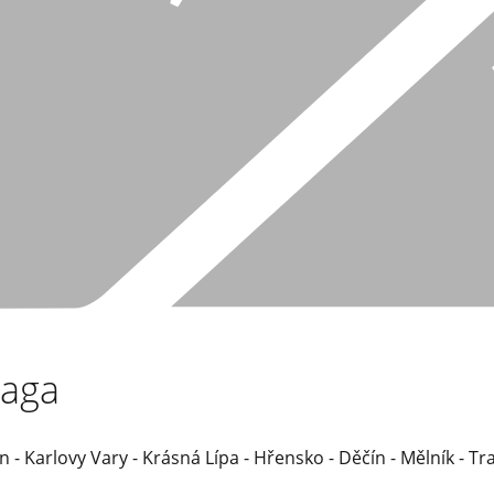
raga
n - Karlovy Vary - Krásná Lípa - Hřensko - Děčín - Mělník - Tra