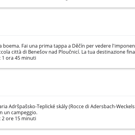
era boema. Fai una prima tappa a Děčín per vedere l'imponen
piccola città di Benešov nad Ploučnicí. La tua destinazione fina
 1 ora 45 minuti
naria Adršpašsko-Teplické skály (Rocce di Adersbach-Weckelsdo
 in un campeggio.
 2 ore 15 minuti