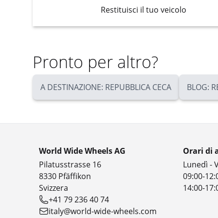
Restituisci il tuo veicolo
Pronto per altro?
A DESTINAZIONE: REPUBBLICA CECA
BLOG: R
World Wide Wheels AG
Orari di 
Pilatusstrasse 16
Lunedì - 
8330 Pfäffikon
09:00-12:
Svizzera
14:00-17:
+41 79 236 40 74
italy@world-wide-wheels.com