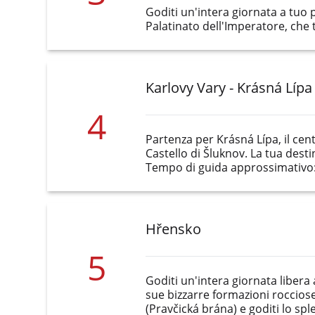
Goditi un'intera giornata a tuo 
Palatinato dell'Imperatore, che tr
Karlovy Vary - Krásná Lípa
4
Partenza per Krásná Lípa, il cen
Castello di Šluknov. La tua dest
Tempo di guida approssimativo:
Hřensko
5
Goditi un'intera giornata libera
sue bizzarre formazioni rocciose
(Pravčická brána) e goditi lo sp