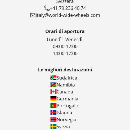
Svizzera
+41 79 236 40 74
italy@world-wide-wheels.com
Orari di apertura
Lunedì - Venerdì:
09:00-12:00
14:00-17:00
Le migliori destinazioni
Sudafrica
Namibia
Canada
Germania
Portogallo
Islanda
Norvegia
Svezia