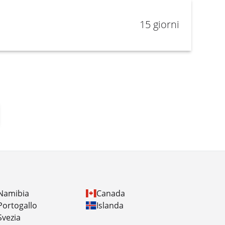
15 giorni
Namibia
Canada
Portogallo
Islanda
Svezia