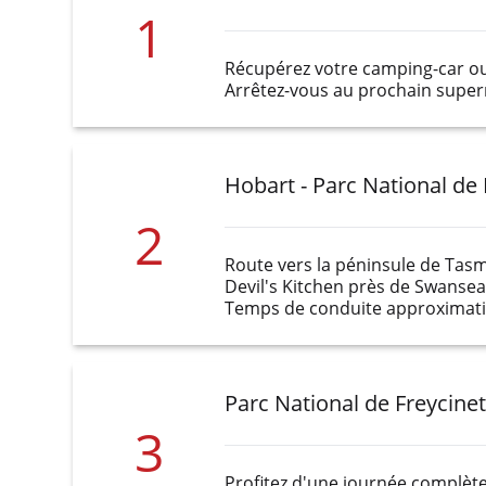
1
Récupérez votre camping-car ou 
Arrêtez-vous au prochain superm
Hobart - Parc National de 
2
Route vers la péninsule de Tasm
Devil's Kitchen près de Swansea
Temps de conduite approximatif
Parc National de Freycine
3
Profitez d'une journée complète 