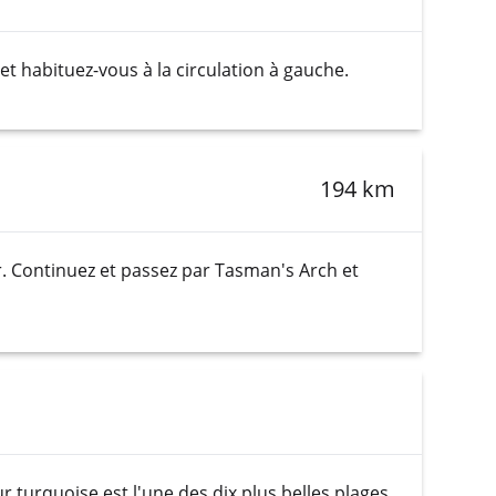
 habituez-vous à la circulation à gauche.
194 km
r. Continuez et passez par Tasman's Arch et
r turquoise est l'une des dix plus belles plages