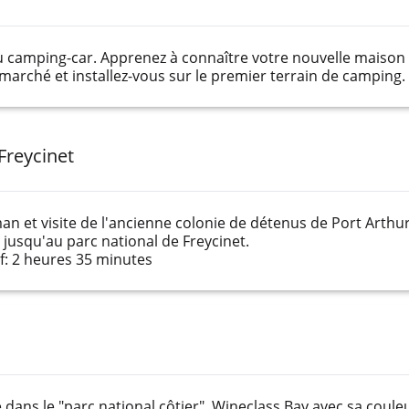
camping-car. Apprenez à connaître votre nouvelle maison et
arché et installez-vous sur le premier terrain de camping.
Freycinet
an et visite de l'ancienne colonie de détenus de Port Arthu
 jusqu'au parc national de Freycinet.
: 2 heures 35 minutes
t
dans le "parc national côtier". Wineclass Bay avec sa couleu