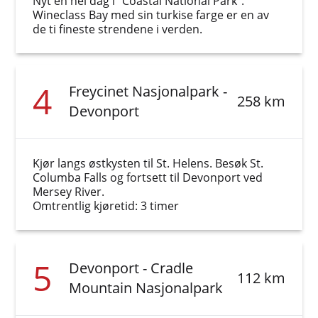
Nyt en hel dag i "Coastal National Park".
Wineclass Bay med sin turkise farge er en av
de ti fineste strendene i verden.
4
Freycinet Nasjonalpark -
258 km
Devonport
Kjør langs østkysten til St. Helens. Besøk St.
Columba Falls og fortsett til Devonport ved
Mersey River.
Omtrentlig kjøretid: 3 timer
5
Devonport - Cradle
112 km
Mountain Nasjonalpark