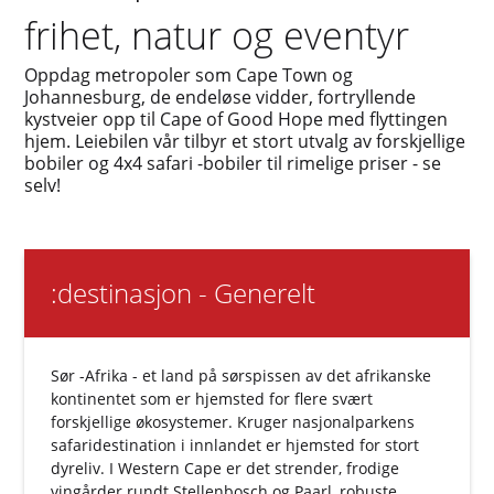
frihet, natur og eventyr
Oppdag metropoler som Cape Town og
Johannesburg, de endeløse vidder, fortryllende
kystveier opp til Cape of Good Hope med flyttingen
hjem. Leiebilen vår tilbyr et stort utvalg av forskjellige
bobiler og 4x4 safari -bobiler til rimelige priser - se
selv!
:destinasjon - Generelt
Sør -Afrika - et land på sørspissen av det afrikanske
kontinentet som er hjemsted for flere svært
forskjellige økosystemer. Kruger nasjonalparkens
safaridestination i innlandet er hjemsted for stort
dyreliv. I Western Cape er det strender, frodige
vingårder rundt Stellenbosch og Paarl, robuste