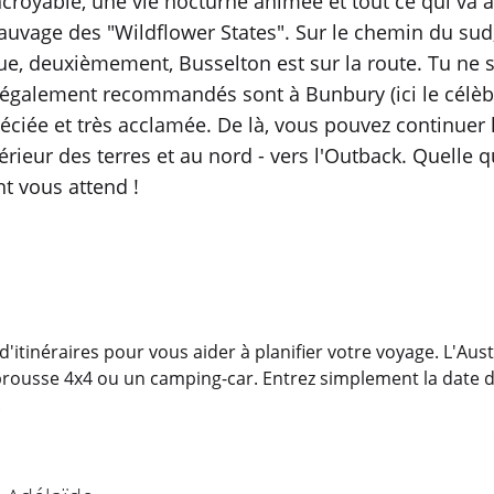
incroyable, une vie nocturne animée et tout ce qui va 
 sauvage des "Wildflower States". Sur le chemin du sud
e, deuxièmement, Busselton est sur la route. Tu ne s
s également recommandés sont à Bunbury (ici le célèb
ppréciée et très acclamée. De là, vous pouvez continue
intérieur des terres et au nord - vers l'Outback. Quelle 
t vous attend !
itinéraires pour vous aider à planifier votre voyage. L'Aus
rousse 4x4 ou un camping-car. Entrez simplement la date d
.