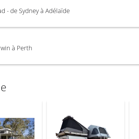
d - de Sydney à Adélaïde
rwin à Perth
ie