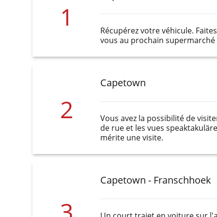
1
Récupérez votre véhicule. Faites
vous au prochain supermarché e
Capetown
2
Vous avez la possibilité de visit
de rue et les vues speaktakuläre
mérite une visite.
Capetown - Franschhoek
3
Un court trajet en voiture sur l'