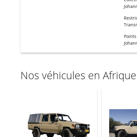
Johan
Restri
Transm
Points
Johan
Nos véhicules en Afriqu