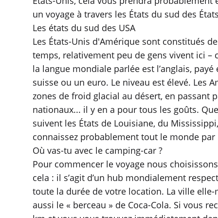
États-Unis, cela vous prendra probablement e
un voyage à travers les États du sud des État
Les états du sud des USA
Les États-Unis d'Amérique sont constitués de
temps, relativement peu de gens vivent ici – 
la langue mondiale parlée est l’anglais, pay
suisse ou un euro. Le niveau est élevé. Les A
zones de froid glacial au désert, en passant p
nationaux... il y en a pour tous les goûts. Q
suivent les États de Louisiane, du Mississippi
connaissez probablement tout le monde par le
Où vas-tu avec le camping-car ?
Pour commencer le voyage nous choisissons - ce
cela : il s’agit d’un hub mondialement respec
toute la durée de votre location. La ville el
aussi le « berceau » de Coca-Cola. Si vous re