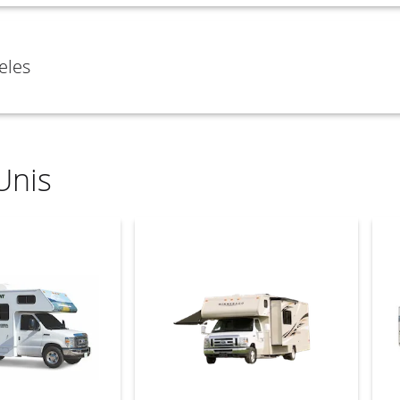
eles
Unis