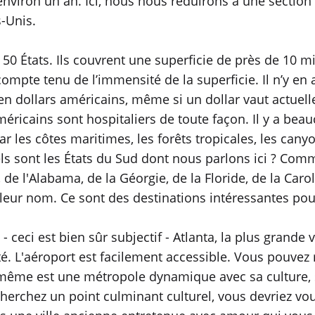
nviron un an. Ici, nous nous réduirons à une section
s-Unis.
 50 États. Ils couvrent une superficie de près de 10 
compte tenu de l’immensité de la superficie. Il n’y en
é en dollars américains, même si un dollar vaut actue
méricains sont hospitaliers de toute façon. Il y a beau
ar les côtes maritimes, les forêts tropicales, les can
uels sont les États du Sud dont nous parlons ici ? Co
, de l'Alabama, de la Géorgie, de la Floride, de la Car
ur nom. Ce sont des destinations intéressantes pour 
ci est bien sûr subjectif - Atlanta, la plus grande vil
té. L'aéroport est facilement accessible. Vous pouvez
le-même est une métropole dynamique avec sa culture, s
cherchez un point culminant culturel, vous devriez vo