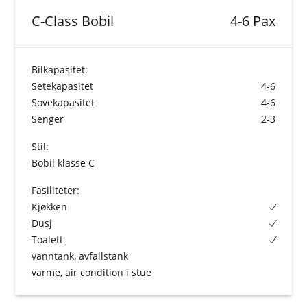
C-Class Bobil
4-6 Pax
Bilkapasitet:
Setekapasitet
4-6
Sovekapasitet
4-6
Senger
2-3
Stil:
Bobil klasse C
Fasiliteter:
Kjøkken
Dusj
Toalett
vanntank, avfallstank
varme, air condition i stue