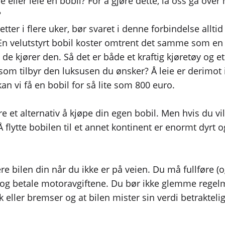
eller leie en bobil? For å gjøre dette, la oss gå over
?
tter i flere uker, bør svaret i denne forbindelse alltid
En velutstyrt bobil koster omtrent det samme som en 
g de kjører den. Så det er både et kraftig kjøretøy og
om tilbyr den luksusen du ønsker? Å leie er derimot i
an vi få en bobil for så lite som 800 euro.
e et alternativ å kjøpe din egen bobil. Men hvis du vi
flytte bobilen til et annet kontinent er enormt dyrt o
n
ere bilen din når du ikke er på veien. Du må fullføre 
en og betale motoravgiftene. Du bør ikke glemme regel
kk eller bremser og at bilen mister sin verdi betrakt