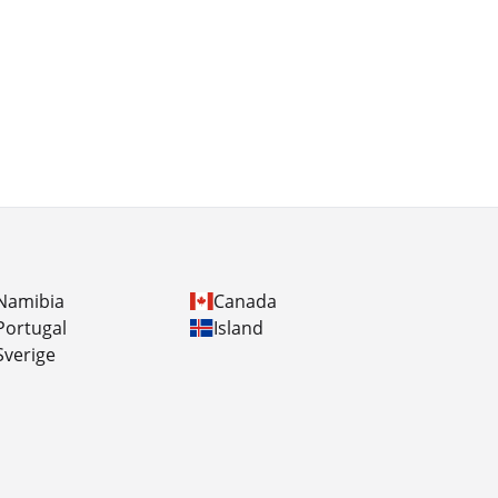
Namibia
Canada
Portugal
Island
Sverige