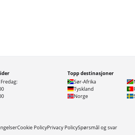
ider
Topp destinasjoner
 Fredag:
Sør-Afrika
00
Tyskland
00
Norge
ingelser
Cookie Policy
Privacy Policy
Spørsmål og svar