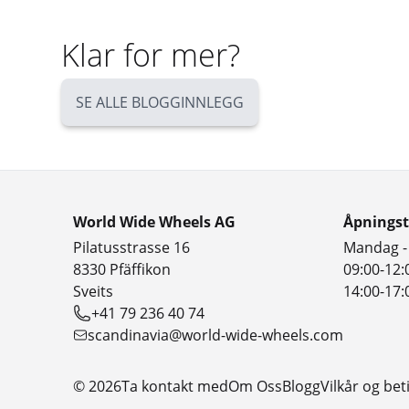
Klar for mer?
SE ALLE BLOGGINNLEGG
World Wide Wheels AG
Åpningst
Pilatusstrasse 16
Mandag -
8330 Pfäffikon
09:00-12:
Sveits
14:00-17:
+41 79 236 40 74
scandinavia@world-wide-wheels.com
© 2026
Ta kontakt med
Om Oss
Blogg
Vilkår og bet