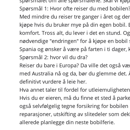
spørsmålet om alle spørsmålene: Skal vi kjøpe 
Spørsmål 1: Hvor ofte reiser du med bobilen
Med mindre du reiser tre ganger i året og dere
kjøpe hvis du bruker mye på din egen bobil. 
komfort. Tross alt, du lever i det en stund. O
nødvendige "endringen" for å kjøpe en bobil s
Spania og ønsker å være på farten i ti dager, k
Spørsmål 2: hvor vil du dra?
Reiser du bare i Europa? Da ville det også vær
med Australia nå og da, bør du glemme det. Å 
definitivt vurdere å leie her.
Hva annet taler til fordel for utleiemulighete
Hvis du er eieren, må du finne et sted å park
også selvfølgelig tegne forsikring for bobil
reparasjoner, utskifting av slitedeler som de
allerede planlegge din neste bobilferie.