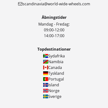
scandinavia@world-wide-wheels.com
Åbningstider
Mandag - Fredag:
09:00-12:00
14:00-17:00
Topdestinationer
Sydafrika
Namibia
Canada
Tyskland
Portugal
Island
Norge
Sverige