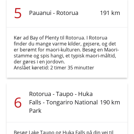
5
Pauanui - Rotorua
191 km
Kør ad Bay of Plenty til Rotorua. I Rotorua
finder du mange varme kilder, gejsere, og det
er berømt for maori-kulturen. Besøg en Maori-
stamme og spis hangi, et typisk maori-måltid,
der gøres i en jordovn.
Anslået køretid: 2 timer 35 minutter
Rotorua - Taupo - Huka
6
Falls - Tongariro National
190 km
Park
Besøg Lake Taupo og Huka Falls på din vej til