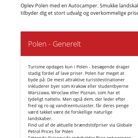
Oplev Polen med en Autocamper. Smukke landskaber
tilbyder dig et stort udvalg og overkommelige priser
Polen - Generelt
Turisme opdages kun i Polen - besøgende drager
stadig fordel af lave priser. Polen har meget at
byde på: De mest attraktive turistdestinationer
inkluderer byer som Krakow eller studentbyerne
Warszawa, Wroclaw eller Poznan, som har et
tydeligt natteliv. Men også dem, der leder efter
fred og ro og vandreentusiaster, får deres penge
værd takket være de forskellige naturlige
landskaber.
Find ud af de aktuelle brændstofpriser via
Globale
Petrol Prices for Polen
Følgende
Rejseguide
indeholder flere oplysninger