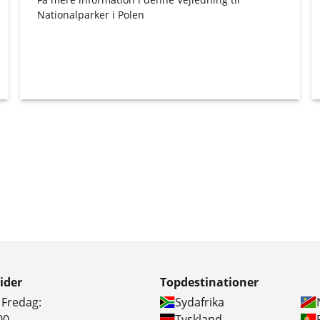
Nationalparker
i Polen
ider
Topdestinationer
 Fredag:
Sydafrika
00
Tyskland