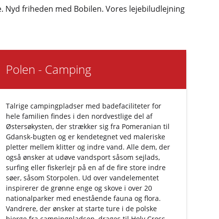
Nyd friheden med Bobilen. Vores lejebiludlejning
Polen - Camping
Talrige campingpladser med badefaciliteter for
hele familien findes i den nordvestlige del af
Østersøkysten, der strækker sig fra Pomeranian til
Gdansk-bugten og er kendetegnet ved maleriske
pletter mellem klitter og indre vand. Alle dem, der
også ønsker at udøve vandsport såsom sejlads,
surfing eller fiskerlejr på en af ​​de fire store indre
søer, såsom Storpolen. Ud over vandelementet
inspirerer de grønne enge og skove i over 20
nationalparker med enestående fauna og flora.
Vandrere, der ønsker at starte ture i de polske
bjerge fra campingpladsen, drages til Holy Cross