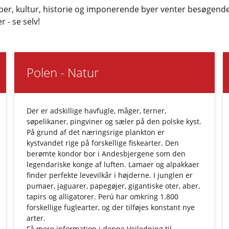
, kultur, historie og imponerende byer venter besøgende. 
 - se selv!
Polen - Natur
Der er adskillige havfugle, måger, terner,
søpelikaner, pingviner og sæler på den polske kyst.
På grund af det næringsrige plankton er
kystvandet rige på forskellige fiskearter. Den
berømte kondor bor i Andesbjergene som den
legendariske konge af luften. Lamaer og alpakkaer
finder perfekte levevilkår i højderne. I junglen er
pumaer, jaguarer, papegøjer, gigantiske oter, aber,
tapirs og alligatorer. Perú har omkring 1.800
forskellige fuglearter, og der tilføjes konstant nye
arter.
Få mere information i denne
Vejledning til