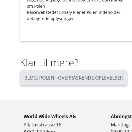
om Polen
Rejsewebstedet
Lonely Planet Polen
indeholder
detaljerede oplysninger
Klar til mere?
BLOG: POLEN - OVERRASKENDE OPLEVELSER
World Wide Wheels AG
Åbningst
Pilatusstrasse 16
Mandag -
8330 Pfäffikon
09:00-12: