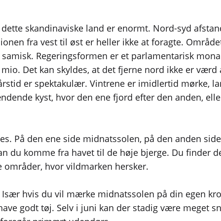
at dette skandinaviske land er enormt. Nord-syd afst
nen fra vest til øst er heller ikke at foragte. Områd
 samisk. Regeringsformen er et parlamentarisk monark
mio. Det kan skyldes, at det fjerne nord ikke er værd at
rstid er spektakulær. Vintrene er imidlertid mørke, l
pændende kyst, hvor den ene fjord efter den anden, el
des. På den ene side midnatssolen, på den anden side 
kan du komme fra havet til de høje bjerge. Du finder 
e områder, hvor vildmarken hersker.
 Især hvis du vil mærke midnatssolen på din egen krop
 have godt tøj. Selv i juni kan der stadig være meget s