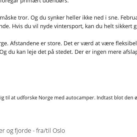
foregår primært udendørs.
 måske tror. Og du synker heller ikke ned i sne. Febru
de. Hvis du vil nyde vintersport, kan du helt sikkert 
ge. Afstandene er store. Det er værd at være fleksibe
 Og du kan leje det på stedet. Der er ingen mere afs
 dig til at udforske Norge med autocamper. Indtast blot den øn
og fjorde - fra/til Oslo