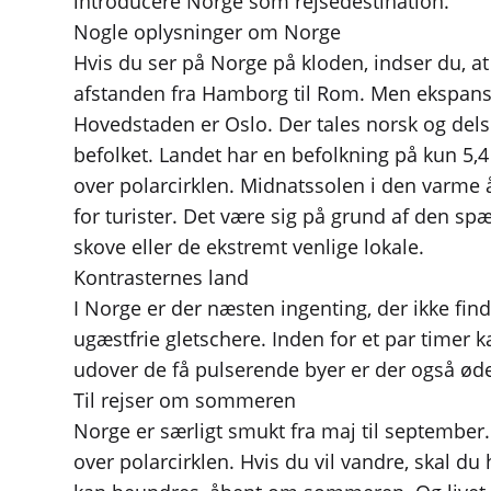
introducere Norge som rejsedestination.
Nogle oplysninger om Norge
Hvis du ser på Norge på kloden, indser du, 
afstanden fra Hamborg til Rom. Men ekspansio
Hovedstaden er Oslo. Der tales norsk og dels
befolket. Landet har en befolkning på kun 5,4 
over polarcirklen. Midnatssolen i den varme å
for turister. Det være sig på grund af den s
skove eller de ekstremt venlige lokale.
Kontrasternes land
I Norge er der næsten ingenting, der ikke fin
ugæstfrie gletschere. Inden for et par timer 
udover de få pulserende byer er der også ød
Til rejser om sommeren
Norge er særligt smukt fra maj til september.
over polarcirklen. Hvis du vil vandre, skal du