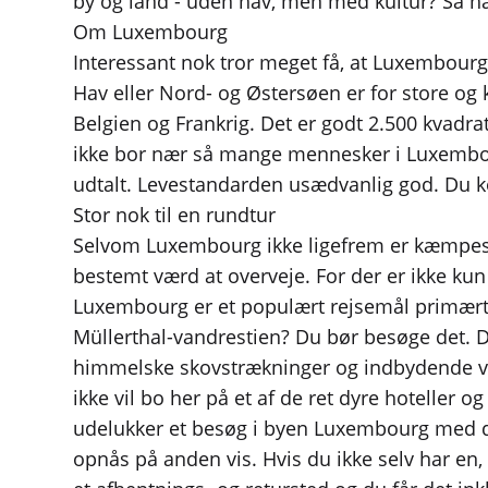
by og land - uden hav, men med kultur? Så har
Om Luxembourg
Interessant nok tror meget få, at Luxembourg
Hav eller Nord- og Østersøen er for store og k
Belgien og Frankrig. Det er godt 2.500 kvadrat
ikke bor nær så mange mennesker i Luxembour
udtalt. Levestandarden usædvanlig god. Du k
Stor nok til en rundtur
Selvom Luxembourg ikke ligefrem er kæmpest
bestemt værd at overveje. For der er ikke kun
Luxembourg er et populært rejsemål primært
Müllerthal-vandrestien? Du bør besøge det. De
himmelske skovstrækninger og indbydende vin
ikke vil bo her på et af de ret dyre hoteller 
udelukker et besøg i byen Luxembourg med de
opnås på anden vis. Hvis du ikke selv har en, 