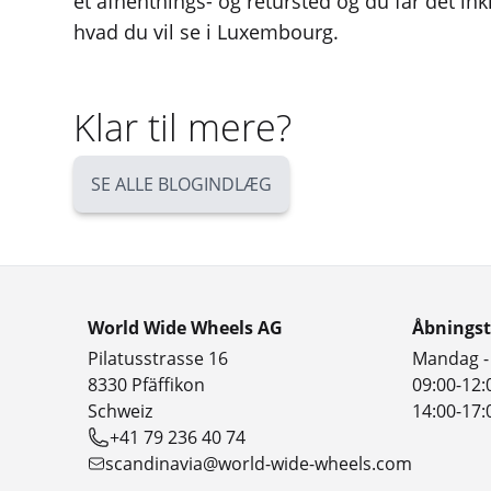
et afhentnings- og retursted og du får det inkl
hvad du vil se i Luxembourg.
Klar til mere?
SE ALLE BLOGINDLÆG
World Wide Wheels AG
Åbningst
Pilatusstrasse 16
Mandag -
8330 Pfäffikon
09:00-12:
Schweiz
14:00-17:
+41 79 236 40 74
scandinavia@world-wide-wheels.com