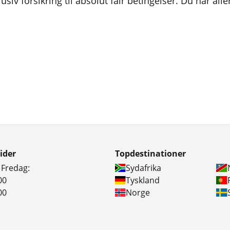
usiv forsikring til absolut fair betingelser. Du har al
ider
Topdestinationer
 Fredag:
Sydafrika
00
Tyskland
00
Norge