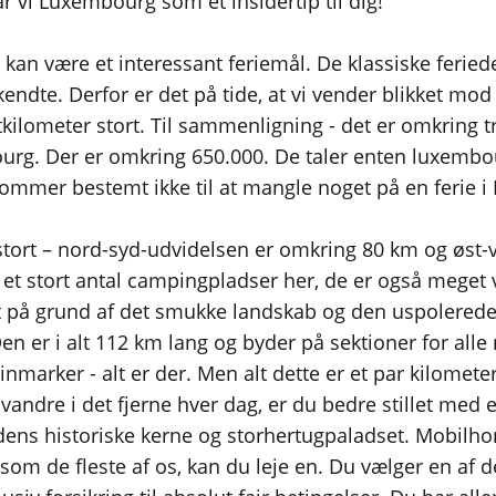
 vi Luxembourg som et insidertip til dig!
 kan være et interessant feriemål. De klassiske ferie
endte. Derfor er det på tide, at vi vender blikket mod 
kilometer stort. Til sammenligning - det er omkring tre
g. Der er omkring 650.000. De taler enten luxembourg
ommer bestemt ikke til at mangle noget på en ferie 
ort – nord-syd-udvidelsen er omkring 80 km og øst-v
 et stort antal campingpladser her, de er også meget 
 på grund af det smukke landskab og den uspolerede 
n er i alt 112 km lang og byder på sektioner for alle 
marker - alt er der. Men alt dette er et par kilomet
og vandre i det fjerne hver dag, er du bedre stillet m
ns historiske kerne og storhertugpaladset. Mobilhome
som de fleste af os, kan du leje en. Du vælger en af ​​d