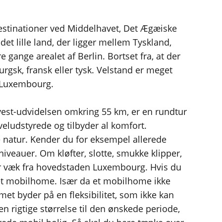
destinationer ved Middelhavet, Det Ægæiske
det lille land, der ligger mellem Tyskland,
 gange arealet af Berlin. Bortset fra, at der
sk, fransk eller tysk. Velstand er meget
i Luxembourg.
est-udvidelsen omkring 55 km, er en rundtur
veludstyrede og tilbyder al komfort.
natur. Kender du for eksempel allerede
niveauer. Om kløfter, slotte, smukke klipper,
er væk fra hovedstaden Luxembourg. Hvis du
ed et mobilhome. Især da et mobilhome ikke
t byder på en fleksibilitet, som ikke kan
en rigtige størrelse til den ønskede periode,