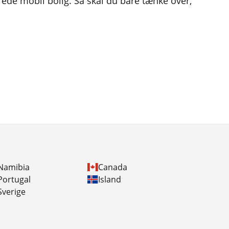
lerede mobil bolig. Så skal du bare tænke over,
Namibia
Canada
Portugal
Island
Sverige