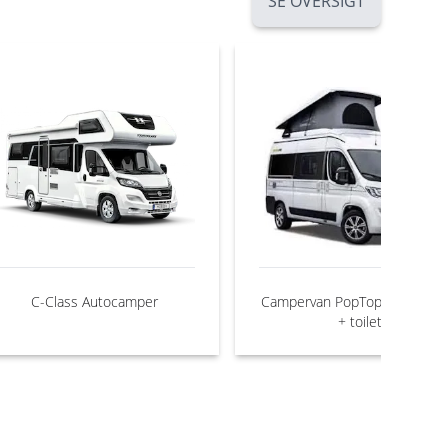
SE OVERSIGT
C-Class Autocamper
Campervan PopTop med brus
+ toilet