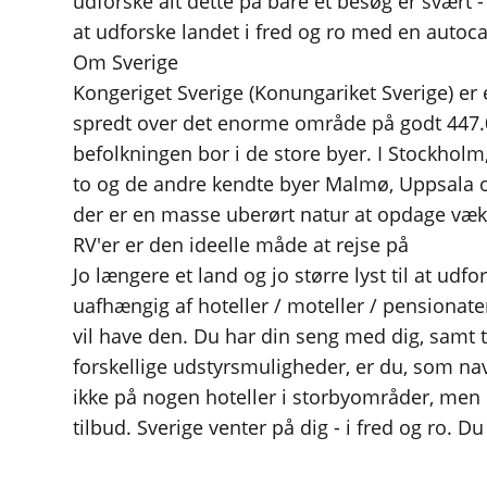
udforske alt dette på bare et besøg er svært 
at udforske landet i fred og ro med en autoca
Om Sverige
Kongeriget Sverige (Konungariket Sverige) er 
spredt over det enorme område på godt 447.000
befolkningen bor i de store byer. I Stockholm
to og de andre kendte byer Malmø, Uppsala og
der er en masse uberørt natur at opdage væk
RV'er er den ideelle måde at rejse på
Jo længere et land og jo større lyst til at u
uafhængig af hoteller / moteller / pensionat
vil have den. Du har din seng med dig, samt 
forskellige udstyrsmuligheder, er du, som na
ikke på nogen hoteller i storbyområder, men d
tilbud. Sverige venter på dig - i fred og ro. Du