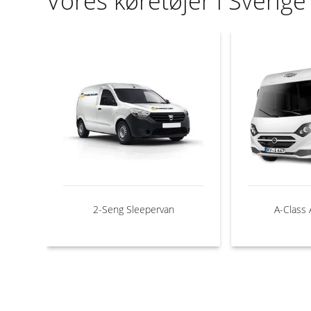
Vores køretøjer i Sverige
2-Seng Sleepervan
A-Class