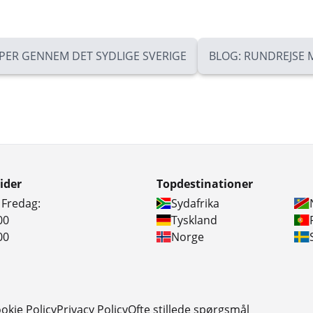
ER GENNEM DET SYDLIGE SVERIGE
BLOG: RUNDREJSE 
ider
Topdestinationer
 Fredag:
Sydafrika
00
Tyskland
00
Norge
okie Policy
Privacy Policy
Ofte stillede spørgsmål