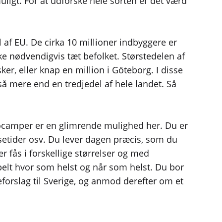
uligt. For at udforske hele sorten er det værd
 af EU. De cirka 10 millioner indbyggere er
 nødvendigvis tæt befolket. Størstedelen af ​​
er, eller knap en million i Göteborg. I disse
så mere end en tredjedel af hele landet. Så
autocamper er en glimrende mulighed her. Du er
setider osv. Du lever dagen præcis, som du
 fås i forskellige størrelser og med
belt hvor som helst og når som helst. Du bor
eforslag til Sverige, og anmod derefter om et