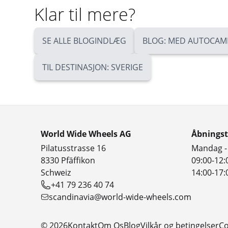
Klar til mere?
SE ALLE BLOGINDLÆG
BLOG: MED AUTOCAMP
TIL DESTINASJON: SVERIGE
World Wide Wheels AG
Åbningst
Pilatusstrasse 16
Mandag -
8330 Pfäffikon
09:00-12:
Schweiz
14:00-17:
+41 79 236 40 74
scandinavia@world-wide-wheels.com
© 2026
Kontakt
Om Os
Blog
Vilkår og betingelser
Co