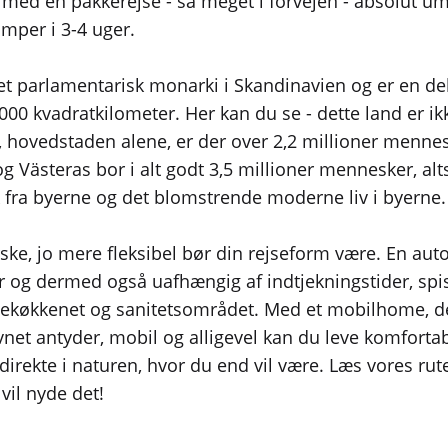
- med en pakkerejse - så meget i forvejen - absolut um
mper i 3-4 uger.
et parlamentarisk monarki i Skandinavien og er en del
 kvadratkilometer. Her kan du se - dette land er ikke
, hovedstaden alene, er der over 2,2 millioner mennesk
 Västeras bor i alt godt 3,5 millioner mennesker, alt
 fra byerne og det blomstrende moderne liv i byerne.
dforske, jo mere fleksibel bør din rejseform være. En 
er og dermed også uafhængig af indtjekningstider, spi
tekøkkenet og sanitetsområdet. Med et mobilhome, der
vnet antyder, mobil og alligevel kan du leve komforta
irekte i naturen, hvor du end vil være. Læs vores rut
 vil nyde det!