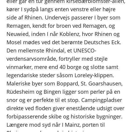
eller går en tur gennem kirsebærblomster-allén,
kører I sydpå langs enten venstre eller højre
side af Rhinen. Undervejs passerer I byer som
Remagen, kendt for broen ved Remagen, og
Neuwied, inden I når Koblenz, hvor Rhinen og
Mosel mødes ved det berømte Deutsches Eck.
Den mellemste Rhindal, et UNESCO-
verdensarvsområde, fortryller med stejle
vinmarker, mere end 40 borge og slotte samt
legendariske steder såsom Loreley-klippen.
Maleriske byer som Boppard, St. Goarshausen,
Rüdesheim og Bingen ligger som perler på en
snor og er perfekte til et stop. Campingpladser
direkte ved floden giver enestående udsigt over
forbipasserende skibe og historiske bygninger.
Længere mod syd når I Mainz, porten til