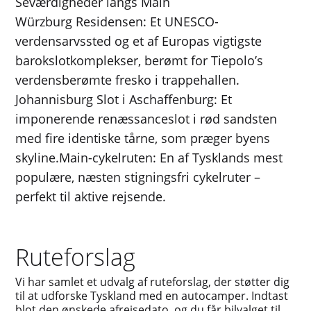
Seværdigheder langs Main
Würzburg Residensen: Et UNESCO-
verdensarvssted og et af Europas vigtigste
barokslotkomplekser, berømt for Tiepolo’s
verdensberømte fresko i trappehallen.
Johannisburg Slot i Aschaffenburg: Et
imponerende renæssanceslot i rød sandsten
med fire identiske tårne, som præger byens
skyline.Main-cykelruten: En af Tysklands mest
populære, næsten stigningsfri cykelruter –
perfekt til aktive rejsende.
Ruteforslag
Vi har samlet et udvalg af ruteforslag, der støtter dig
til at udforske Tyskland med en autocamper. Indtast
blot den ønskede afrejsedato, og du får bilvalget til