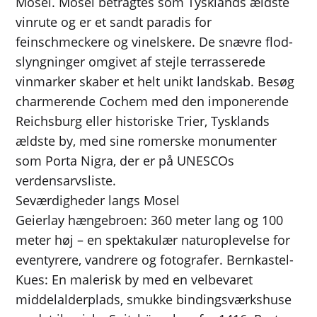
Mosel. Mosel betragtes som Tysklands ældste
vinrute og er et sandt paradis for
feinschmeckere og vinelskere. De snævre flod-
slyngninger omgivet af stejle terrasserede
vinmarker skaber et helt unikt landskab. Besøg
charmerende Cochem med den imponerende
Reichsburg eller historiske Trier, Tysklands
ældste by, med sine romerske monumenter
som Porta Nigra, der er på UNESCOs
verdensarvsliste.
Seværdigheder langs Mosel
Geierlay hængebroen: 360 meter lang og 100
meter høj – en spektakulær naturoplevelse for
eventyrere, vandrere og fotografer. Bernkastel-
Kues: En malerisk by med en velbevaret
middelalderplads, smukke bindingsværkshuse